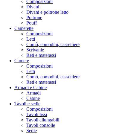
Composizioni
Divani
Divani e poltrone letto
Poltrone
Pouff
Camerette
Composizioni
Letti
Comò, comodini, cassettiere
Scrivanie
Reti e materassi
Camere
Composizioni
Letti
Comò, comodini, cassettiere
Reti e materassi
Armadi e Cabine
Armadi
Cabine
Tavoli e sedie
Composizioni
Tavoli fissi
Tavoli allungabili
Tavoli consolle
Sedie