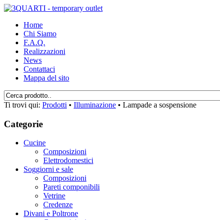
Home
Chi Siamo
F.A.Q.
Realizzazioni
News
Contattaci
Mappa del sito
Ti trovi qui:
Prodotti
•
Illuminazione
•
Lampade a sospensione
Categorie
Cucine
Composizioni
Elettrodomestici
Soggiorni e sale
Composizioni
Pareti componibili
Vetrine
Credenze
Divani e Poltrone