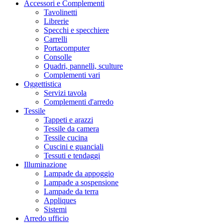
Accessori e Complementi
Tavolinetti
Librerie
Specchi e specchiere
Carrelli
Portacomputer
Consolle
Quadri, pannelli, sculture
Complementi vari
Oggettistica
Servizi tavola
Complementi d'arredo
Tessile
Tappeti e arazzi
Tessile da camera
Tessile cucina
Cuscini e guanciali
Tessuti e tendaggi
Illuminazione
Lampade da appoggio
Lampade a sospensione
Lampade da terra
Appliques
Sistemi
Arredo ufficio