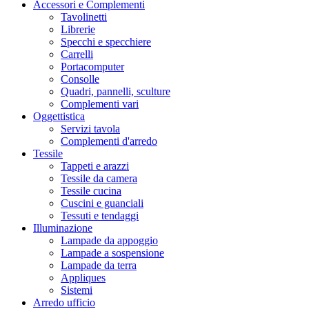
Accessori e Complementi
Tavolinetti
Librerie
Specchi e specchiere
Carrelli
Portacomputer
Consolle
Quadri, pannelli, sculture
Complementi vari
Oggettistica
Servizi tavola
Complementi d'arredo
Tessile
Tappeti e arazzi
Tessile da camera
Tessile cucina
Cuscini e guanciali
Tessuti e tendaggi
Illuminazione
Lampade da appoggio
Lampade a sospensione
Lampade da terra
Appliques
Sistemi
Arredo ufficio