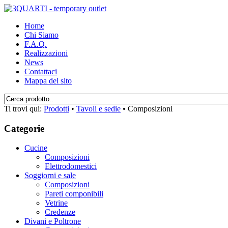
Home
Chi Siamo
F.A.Q.
Realizzazioni
News
Contattaci
Mappa del sito
Ti trovi qui:
Prodotti
•
Tavoli e sedie
•
Composizioni
Categorie
Cucine
Composizioni
Elettrodomestici
Soggiorni e sale
Composizioni
Pareti componibili
Vetrine
Credenze
Divani e Poltrone