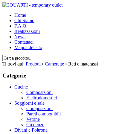
Home
Chi Siamo
F.A.Q.
Realizzazioni
News
Contattaci
Mappa del sito
Ti trovi qui:
Prodotti
•
Camerette
•
Reti e materassi
Categorie
Cucine
Composizioni
Elettrodomestici
Soggiorni e sale
Composizioni
Pareti componibili
Vetrine
Credenze
Divani e Poltrone