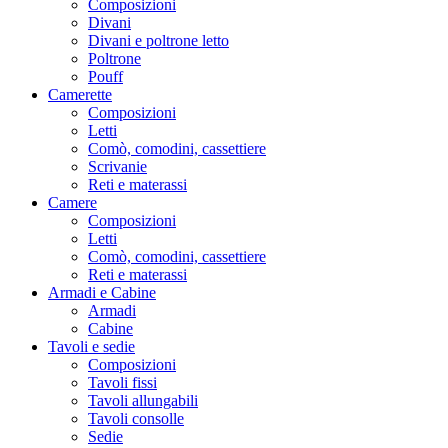
Composizioni
Divani
Divani e poltrone letto
Poltrone
Pouff
Camerette
Composizioni
Letti
Comò, comodini, cassettiere
Scrivanie
Reti e materassi
Camere
Composizioni
Letti
Comò, comodini, cassettiere
Reti e materassi
Armadi e Cabine
Armadi
Cabine
Tavoli e sedie
Composizioni
Tavoli fissi
Tavoli allungabili
Tavoli consolle
Sedie