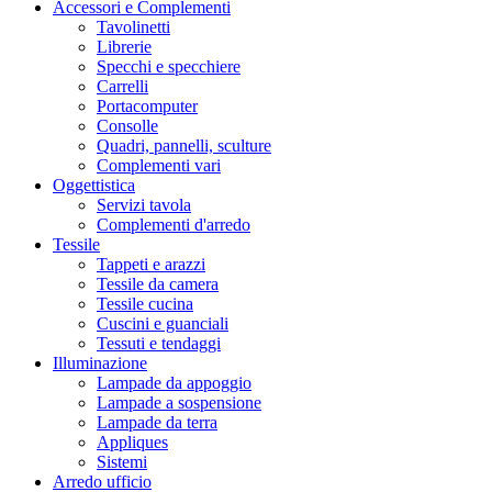
Accessori e Complementi
Tavolinetti
Librerie
Specchi e specchiere
Carrelli
Portacomputer
Consolle
Quadri, pannelli, sculture
Complementi vari
Oggettistica
Servizi tavola
Complementi d'arredo
Tessile
Tappeti e arazzi
Tessile da camera
Tessile cucina
Cuscini e guanciali
Tessuti e tendaggi
Illuminazione
Lampade da appoggio
Lampade a sospensione
Lampade da terra
Appliques
Sistemi
Arredo ufficio